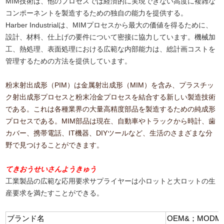
MIM技術は、他のプロセスでは経済的に実現できない高度に複雑な
コンポーネントを製造するための独自の能力を提供する。
Harber Industrialは、MIMプロセスから最大の価値を得るために、
設計、材料、仕上げの要件について密接に協力しています。機械加
工、熱処理、表面処理における広範な内部能力は、総計画コストを
管理するための方法を提供しています。
粉末射出成形（PIM）は金属射出成形（MIM）を含み、プラスチッ
ク射出成形プロセスと粉末冶金プロセスを結合する新しい製造技術
である。これは各種業界の大量高精度部品を製造するための純成形
プロセスである。MIM部品は現在、自動車やトラックから時計、歯
カバー、携帯電話、IT機器、DIYツールなど、生活のさまざまな分
野で見つけることができます。
てきおうせいさんようきゅう
工業製品の広範な応用要求サプライヤーは小ロットと大ロットの生
産要求を満たすことができる。
ブランド名
OEM&；MODM