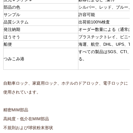
部品の色
シルバー、レッド、ブルー、
サンプル
許容可能
品質システム
出荷前100%検査
発注納期
オーダー数量による（通常は
ほうそう
プラスチックトレイ、ビニー
船便
海運、航空、DHL、UPS、TN
すべての製品はSGS、CTI
つみこみ港
る。
自動車ロック、家庭用ロック、ホテルのドアロック、電子ロックに
使用されています。
精密MIM部品
高純度・低介在MIM部品
不規則および球状粉末形状