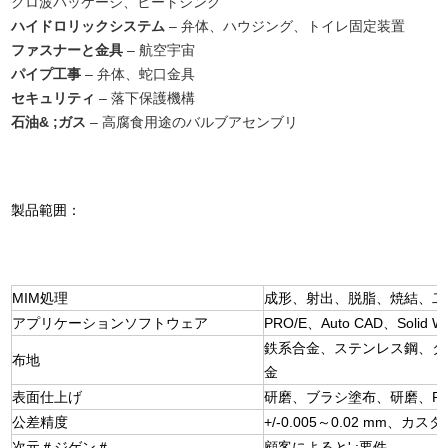
クロ波パッケージ、ヒートシンク
ハイドロリックシステム
– 弁体、ハウジング、トイレ固定装置
ファスナーと金具
– 航空宇宙
パイプ工事
– 弁体、蛇口金具
セキュリティ
– 落下保護機構
石油& ;ガス
– 高腐食用途のバルブアセンブリ
製品範囲：
MIM処理
成形、射出、脱脂、焼結、二
アプリケーションソフトウェア
PRO/E、Auto CAD、Solid 
鉄系合金、ステンレス鋼、タ
布地
金
表面仕上げ
研磨、ブラシ塗布、研磨、PV
公差精度
+/-0.005～0.02 mm、
次元＃ジゲン＃
顧客によると' ;要件