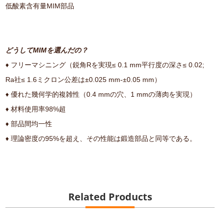
低酸素含有量MIM部品
どうしてMIMを選んだの？
♦ フリーマシニング（鋭角Rを実現≤ 0.1 mm平行度の深さ≤ 0.02;
Ra社≤ 1.6ミクロン公差は±0.025 mm-±0.05 mm）
♦ 優れた幾何学的複雑性（0.4 mmの穴、1 mmの薄肉を実現）
♦ 材料使用率98%超
♦ 部品間均一性
♦ 理論密度の95%を超え、その性能は鍛造部品と同等である。
Related Products