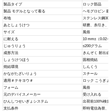
製品タイプ
ロック部品
製品
モデルとなって着る
ヘモグロビン
最小
布地
ステンレス鋼30431
あとしょうけつ
研磨、糸引き、
サイズ
風俗
に耐える
10 mm±（0.02-
じゅうりょう
≤200グラム
成形方法
きんぞく
射出成
しょうけつほう
固相焼結
焼結環境
しんくう
かながたざいりょう
スチール
適用＃テキヨウ＃
ロック
こうぎょ
フォーム
風俗
元のデバイスメーカー
受け入れる
ひんしつせいぎょシステム
出荷前100%検査
支払条件
即時電信為替、