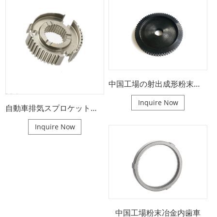
中国工場の射出成形粉末金属構造部品
Inquire Now
自動車排気スプロケット部品の潤滑及び研磨
Inquire Now
中国工場粉末冶金内歯車