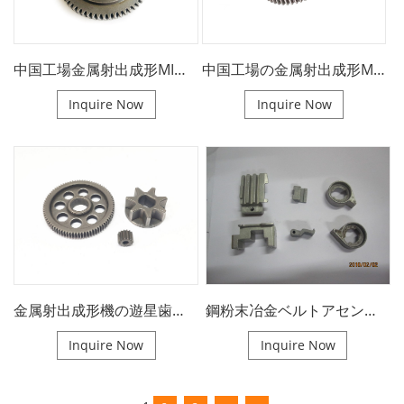
中国工場金属射出成形MIM歯車部品カスタム斜歯車
中国工場の金属射出成形MIM歯車部品の金属製ダブルベベル歯車
Inquire Now
Inquire Now
金属射出成形機の遊星歯車部品
鋼粉末冶金ベルトアセンブリ
Inquire Now
Inquire Now